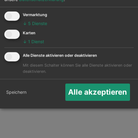
Vom Flughafen Baghdad Al Muthana können 8 andere
Flughäfen in diversen Ländern werden auch
Vermarktung
angeflogen. Hauptziel ist der Stockholm Arlanda in
↓
5
Dienste
Stockholm Arlanda.
Karten
Die Karte zeigt die 25 häufigsten Flugziele ab
↓
1
Dienst
Baghdad Al Muthana:
Alle Dienste aktivieren oder deaktivieren
Mit diesem Schalter können Sie alle Dienste aktivieren oder
deaktivieren.
Alle akzeptieren
Speichern