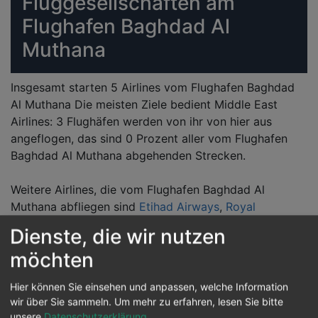
Fluggesellschaften am
Flughafen Baghdad Al
Muthana
Insgesamt starten 5 Airlines vom Flughafen Baghdad
Al Muthana Die meisten Ziele bedient Middle East
Airlines: 3 Flughäfen werden von ihr von hier aus
angeflogen, das sind 0 Prozent aller vom Flughafen
Baghdad Al Muthana abgehenden Strecken.
Weitere Airlines, die vom Flughafen Baghdad Al
Muthana abfliegen sind
Etihad Airways
,
Royal
Jordanian
,
Turkish Airlines
,
White Eagle Aviation
Dienste, die wir nutzen
möchten
Reiseziele von Baghdad Al
Hier können Sie einsehen und anpassen, welche Information
Muthana
wir über Sie sammeln.
Um mehr zu erfahren, lesen Sie bitte
unsere
Datenschutzerklärung
.