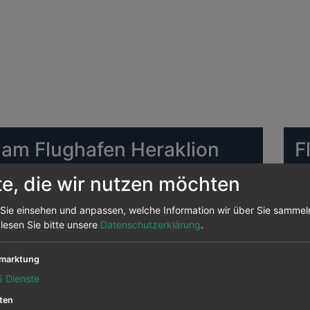
 am Flughafen Heraklion
F
H
te, die wir nutzen möchten
ughafen Heraklion Die meisten Ziele bedient
von hier aus angeflogen, das sind 1 Prozent aller
Sie einsehen und anpassen, welche Information wir über Sie sammel
DU
n Strecken.
 lesen Sie bitte unsere
Datenschutzerklärung
.
 Heraklion abfliegen sind
British Midland
marktung
us Airways
,
Germanwings
,
Olympic Air
,
5
Dienste
FR
ten