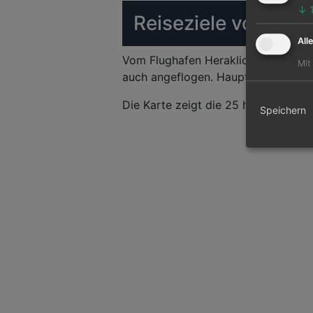
↓
Reiseziele von Hera
All
Vom Flughafen Heraklion können 17
Mit
auch angeflogen. Hauptziel ist der A
Die Karte zeigt die 25 häufigsten Fl
Speichern