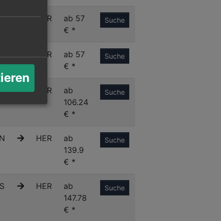
R
HER
ab 57
Suche
€ *
N
HER
ab 57
Suche
€ *
tieren
A
HER
ab
Suche
106.24
€ *
N
HER
ab
Suche
139.9
€ *
S
HER
ab
Suche
147.78
€ *