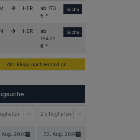
M
HER
ab 173
Suche
€ *
N
HER
ab
Suche
194.22
€ *
Alle Flüge nach Heraklion
ugsuche
lughafen
Zielflughafen