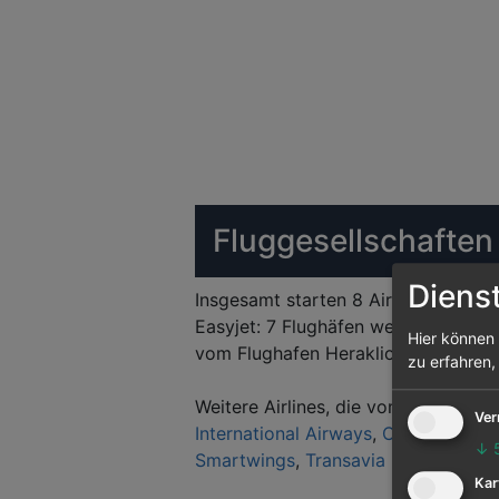
Fluggesellschaften
Diens
Insgesamt starten 8 Airlines vom Fl
Easyjet: 7 Flughäfen werden von ihr 
Hier können 
vom Flughafen Heraklion abgehende
zu erfahren,
Weitere Airlines, die vom Flughafen
Ver
International Airways
,
Condor
,
Cypr
↓
Smartwings
,
Transavia
Kar