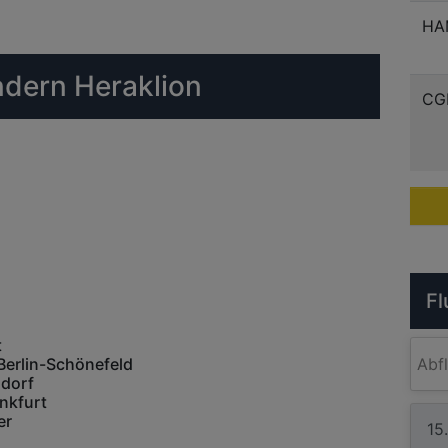
HA
ndern Heraklion
CG
Fl
t
Berlin-Schönefeld
Abf
ldorf
nkfurt
er