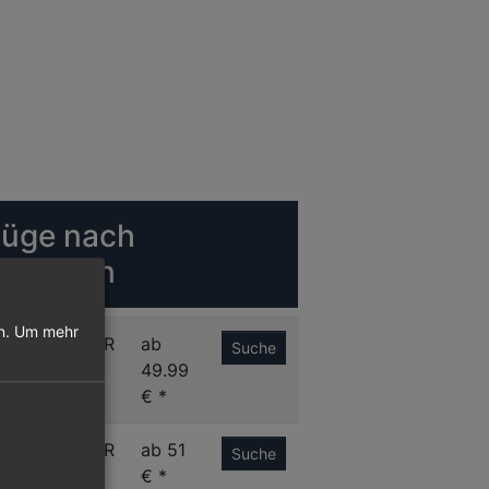
lüge nach
eraklion
n.
Um mehr
S
HER
ab
Suche
49.99
€ *
A
HER
ab 51
Suche
€ *