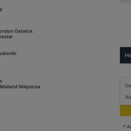
ly
ondon Gatwick
hester
aloniki
He
m
 Mailand Malpensa
* A