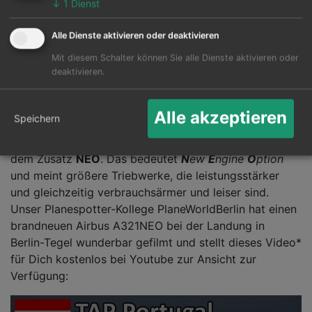
interessant, weil es eine kostenlose
↓
1
Dienst
Umbuchungsmöglichkeit beinhaltet und lautet auf den
Namen "Plus".
Alle Dienste aktivieren oder deaktivieren
Mit diesem Schalter können Sie alle Dienste aktivieren oder
Noch etwas luxuriöser geht es in der Business-Class
deaktivieren.
zu, denn hier wählt man zwischen den beiden
Möglichkeiten "Executive" und "Top Executive". Infos
dazu auch hier:
Flüge TAP Portugal
Alle akzeptieren
Speichern
TAP setzt verstärkt auf die Airbus Flugzeugmuster mit
dem Zusatz
NEO
. Das bedeutet
N
ew
E
ngine
O
ption
und meint größere Triebwerke, die leistungsstärker
und gleichzeitig verbrauchsärmer und leiser sind.
Unser Planespotter-Kollege PlaneWorldBerlin hat einen
brandneuen Airbus A321NEO bei der Landung in
Berlin-Tegel wunderbar gefilmt und stellt dieses Video*
für Dich kostenlos bei Youtube zur Ansicht zur
Verfügung: