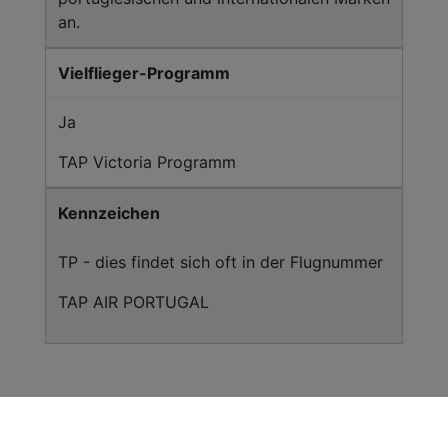
an.
Vielflieger-Programm
Ja
TAP Victoria Programm
Kennzeichen
TP - dies findet sich oft in der Flugnummer
TAP AIR PORTUGAL