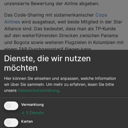
unzensierte Bewertung der Airline abgeben.
Das Code-Sharing mit südamerikanischer
Copa
Airlines
wird ausgebaut, weil beide Mitglied in der Star
Alliance sind. Das bedeutet, dass man als TP-Kunde
auf den weiterführenden Strecken zwischen Panama
und Bogota sowie weiteren Flugzielen in Kolumbien mit
einem TAP Durchgangstarif fliegen kann.
Dienste, die wir nutzen
Im Jahr 2016 wurde bei der TAP ein neues Preissystem
möchten
eingeführt, sodass Economy Passagiere aus
4
unterschiedlichen
Tarifen
wählen: Der günstigste
Hier können Sie einsehen und anpassen, welche Information
Flugtarif ist dann der "Discount", in dem nur das
wir über Sie sammeln.
Um mehr zu erfahren, lesen Sie bitte
Handgepäck, Getränke und Snack enthalten ist. Hat
unsere
Datenschutzerklärung
.
man einen Koffer dabei, dann wählt man als billige
Variante "Basic". Möchte man noch eine
Vermarktung
Sitzplatzreservierung dazu haben, dann entscheidet
↓
5
Dienste
sich der gut rechnende Fluggast für "Classic". Das
Karten
flexible Ticket ist meist für Geschäftsreisende