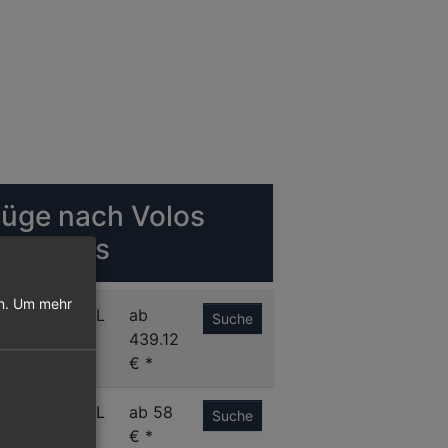
lüge nach Volos
nchialos
n.
Um mehr
C
VOL
ab
Suche
439.12
€ *
S
VOL
ab 58
Suche
€ *