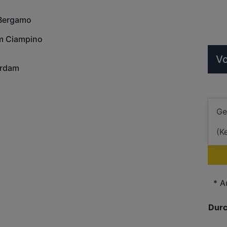
Bergamo
m Ciampino
Vo
erdam
* A
Durc