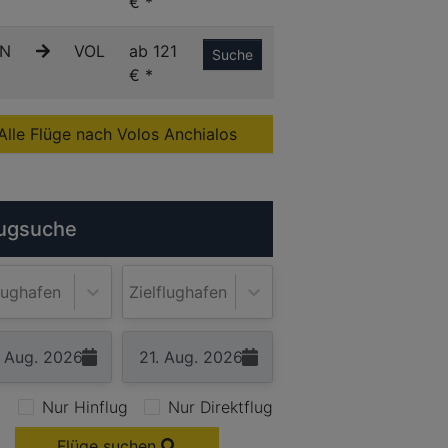
€ *
N
VOL
ab 121
Suche
€ *
Alle Flüge nach Volos Anchialos
ugsuche
lughafen
Zielflughafen
Nur Hinflug
Nur Direktflug
Flüge suchen