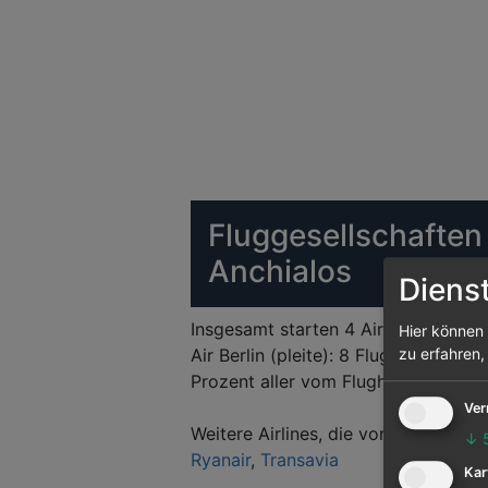
Fluggesellschaften
Anchialos
Diens
Insgesamt starten 4 Airlines vom Fl
Hier können 
Air Berlin (pleite): 8 Flughäfen wer
zu erfahren,
Prozent aller vom Flughafen Volos 
Ver
Weitere Airlines, die vom Flughafen
↓
Ryanair
,
Transavia
Kar