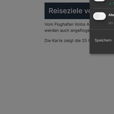
↓
Reiseziele von Vol
All
Mit
Vom Flughafen Volos Anchialos könn
werden auch angeflogen. Hauptziel is
Die Karte zeigt die 25 häufigsten Fl
Speichern