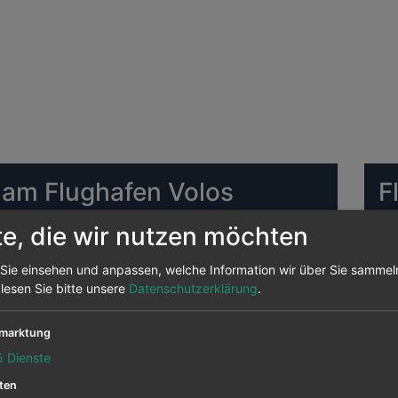
 am Flughafen Volos
F
A
te, die wir nutzen möchten
ughafen Volos Anchialos Die meisten Ziele bedient
Sie einsehen und anpassen, welche Information wir über Sie sammel
MU
den von ihr von hier aus angeflogen, das sind 1
 lesen Sie bitte unsere
Datenschutzerklärung
.
Anchialos abgehenden Strecken.
marktung
 Volos Anchialos abfliegen sind
Austrian Airlines
,
5
Dienste
DU
ten