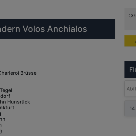
CG
ndern Volos Anchialos
Fl
Charleroi Brüssel
Abf
-Tegel
ldorf
ahn Hunsrück
nkfurt
g
onn
n
g