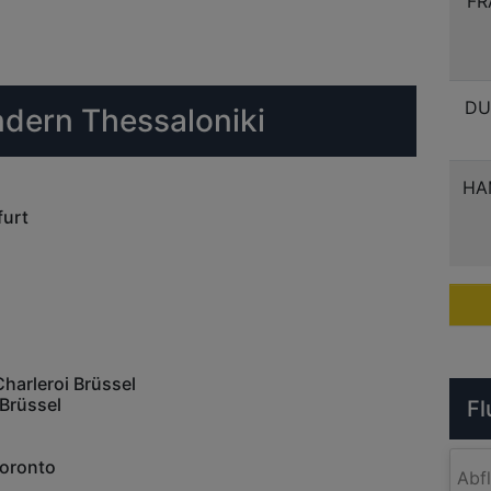
FR
DU
ndern Thessaloniki
HA
furt
Charleroi Brüssel
Brüssel
Fl
Toronto
Abf