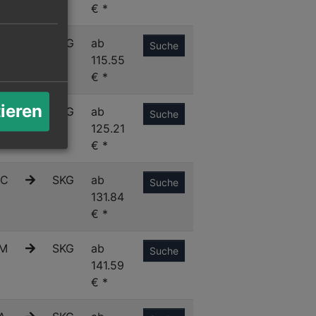
€ *
C
SKG
ab
Suche
115.55
€ *
tieren
N
SKG
ab
Suche
125.21
€ *
C
SKG
ab
Suche
131.84
€ *
M
SKG
ab
Suche
141.59
€ *