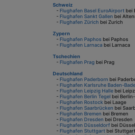
Schweiz
-
Flughafen Basel EuroAirport
bei 
-
Flughafen Sankt Gallen
bei Alten
-
Flughafen Zürich
bei Zurich
Zypern
-
Flughafen Paphos
bei Paphos
-
Flughafen Larnaca
bei Larnaca
Tschechien
-
Flughafen Prag
bei Prag
Deutschland
-
Flughafen Paderborn
bei Paderb
-
Flughafen Karlsruhe Baden-Bad
-
Flughafen Leipzig Halle
bei Leipz
-
Flughafen Berlin Tegel
bei Berlin
-
Flughafen Rostock
bei Laage
-
Flughafen Saarbrücken
bei Saar
-
Flughafen Bremen
bei Bremen
-
Flughafen Dresden
bei Dresden
-
Flughafen Düsseldorf
bei Düsse
-
Flughafen Stuttgart
bei Stuttgar