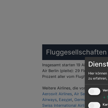
Fluggesellschaften
Diens
Insgesamt starten 19 Airlines vom F
Air Berlin (pleite): 29 Flughäfen we
Hier können 
Prozent aller vom Flughafen Thessa
zu erfahren,
Weitere Airlines, die vom Flughafen
Ver
Aerosvit Airlines
,
Air Serbia
,
Alitalia
↓
Airways
,
Easyjet
,
Germanwings
,
Luf
Kar
Swiss International Airlines
,
Thomson