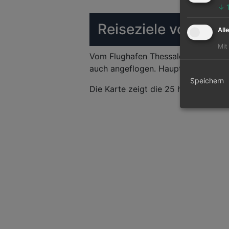
↓
Reiseziele von Thes
All
Mit
Vom Flughafen Thessaloniki können
auch angeflogen. Hauptziel ist der 
Speichern
Die Karte zeigt die 25 häufigsten Fl