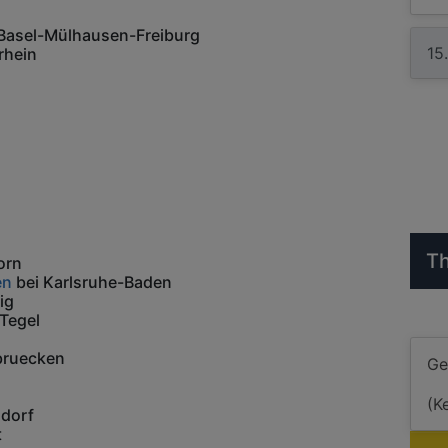
Basel-Mülhausen-Freiburg
rhein
Th
orn
en
bei Karlsruhe-Baden
ig
-Tegel
bruecken
ldorf
t