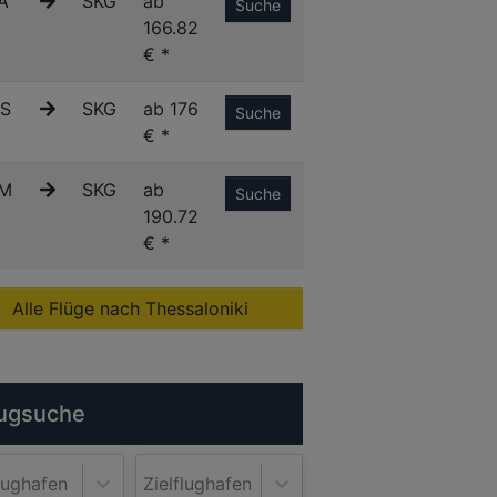
A
SKG
ab
Suche
166.82
€ *
S
SKG
ab 176
Suche
€ *
M
SKG
ab
Suche
190.72
€ *
Alle Flüge nach Thessaloniki
ugsuche
lughafen
Zielflughafen