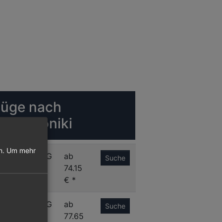
lüge nach
hessaloniki
n.
Um mehr
C
SKG
ab
Suche
74.15
€ *
A
SKG
ab
Suche
77.65