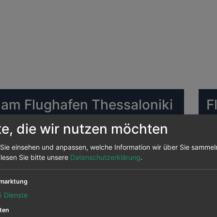
 am Flughafen Thessaloniki
F
T
te, die wir nutzen möchten
lughafen Thessaloniki Die meisten Ziele bedient
rden von ihr von hier aus angeflogen, das sind 32
Sie einsehen und anpassen, welche Information wir über Sie sammel
MU
loniki abgehenden Strecken.
 lesen Sie bitte unsere
Datenschutzerklärung
.
 Thessaloniki abfliegen sind
Aegean Airlines
,
marktung
,
Austrian Airlines
,
Cimber Sterling
,
Cyprus
5
Dienste
FR
thansa
,
Malev
,
Olympic Air
,
Ryanair
,
Smartwings
,
ten
fly
,
Turkish Airlines
,
VIM Airlines