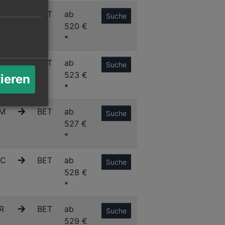
S
BET
ab
Suche
520 €
*
R
BET
ab
Suche
523 €
tieren
*
M
BET
ab
Suche
527 €
*
C
BET
ab
Suche
528 €
*
R
BET
ab
Suche
529 €