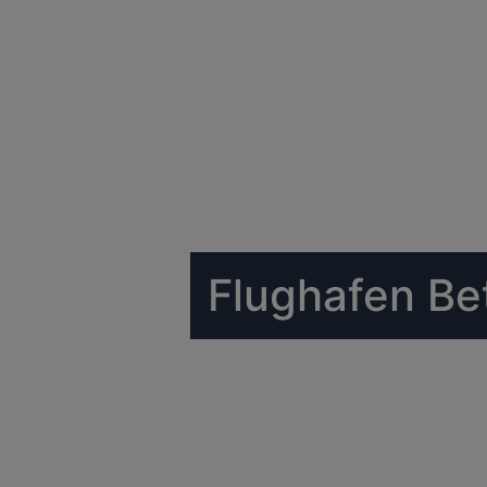
Flughafen Be