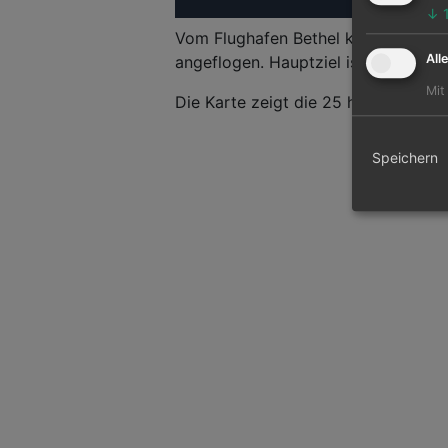
↓
Vom Flughafen Bethel können 56 an
All
angeflogen. Hauptziel ist der Innsbr
Mit
Die Karte zeigt die 25 häufigsten Fl
Speichern