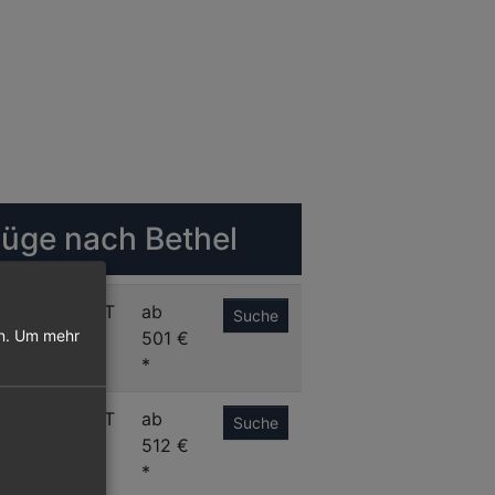
lüge nach Bethel
S
BET
ab
Suche
n.
Um mehr
501 €
*
N
BET
ab
Suche
512 €
*