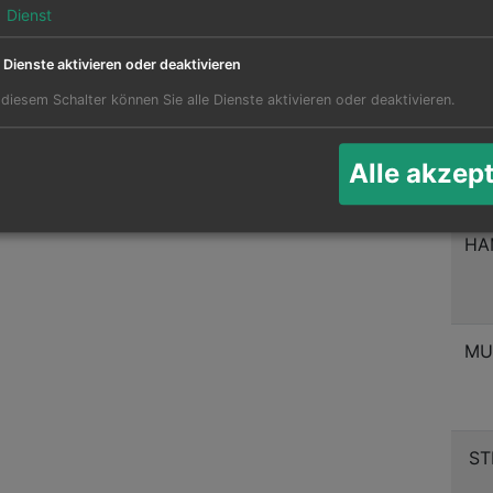
1
Dienst
DU
dere Flughäfen in diversen Ländern werden auch
e Dienste aktivieren oder deaktivieren
uck in Innsbruck.
 diesem Schalter können Sie alle Dienste aktivieren oder deaktivieren.
ugziele ab Bethel:
ST
Alle akzep
HA
MU
ST