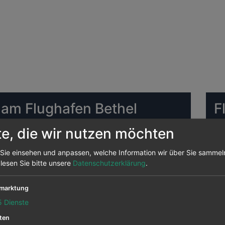
 am Flughafen Bethel
F
te, die wir nutzen möchten
ughafen Bethel Die meisten Ziele bedient Condor:
DU
r aus angeflogen, das sind 31 Prozent aller vom
Sie einsehen und anpassen, welche Information wir über Sie sammel
ken.
 lesen Sie bitte unsere
Datenschutzerklärung
.
 Bethel abfliegen sind
Alaska Airlines
marktung
CG
5
Dienste
el
ten