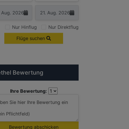
Nur Hinflug
Nur Direktflug
Flüge suchen
thel Bewertung
Ihre Bewertung:
Bewertung abschicken