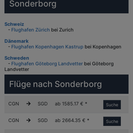
Sonderborg
Schweiz
-
Flughafen Zürich
bei Zurich
Dänemark
-
Flughafen Kopenhagen Kastrup
bei Kopenhagen
Schweden
-
Flughafen Göteborg Landvetter
bei Göteborg
Landvetter
Flüge nach Sonderborg
CGN
SGD
ab 1585.17 € *
Suche
CGN
SGD
ab 2664.35 € *
Suche