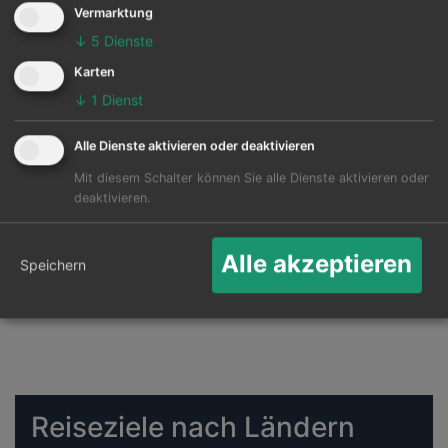
Vermarktung
Die Karte zeigt die 25 häufigsten Flugziele ab
↓
5
Dienste
Sonderborg:
Karten
↓
1
Dienst
Alle Dienste aktivieren oder deaktivieren
Mit diesem Schalter können Sie alle Dienste aktivieren oder
deaktivieren.
Alle akzeptieren
Speichern
Reiseziele nach Ländern