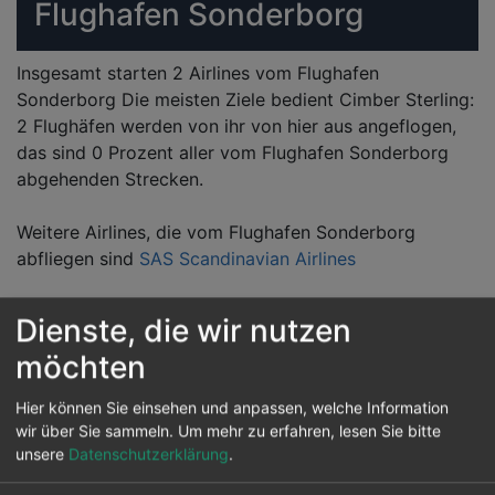
Flughafen Sonderborg
Insgesamt starten 2 Airlines vom Flughafen
Sonderborg Die meisten Ziele bedient Cimber Sterling:
2 Flughäfen werden von ihr von hier aus angeflogen,
das sind 0 Prozent aller vom Flughafen Sonderborg
abgehenden Strecken.
Weitere Airlines, die vom Flughafen Sonderborg
abfliegen sind
SAS Scandinavian Airlines
Dienste, die wir nutzen
Reiseziele von Sonderborg
möchten
Vom Flughafen Sonderborg können 3 andere
Hier können Sie einsehen und anpassen, welche Information
Flughäfen in diversen Ländern werden auch
wir über Sie sammeln.
Um mehr zu erfahren, lesen Sie bitte
angeflogen. Hauptziel ist der Kopenhagen Kastrup in
unsere
Datenschutzerklärung
.
Kopenhagen.