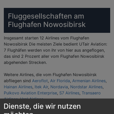
Fluggesellschaften am
Flughafen Nowosibirsk
Insgesamt starten 12 Airlines vom Flughafen
Nowosibirsk Die meisten Ziele bedient UTair Aviation:
7 Flughäfen werden von ihr von hier aus angeflogen,
das sind 2 Prozent aller vom Flughafen Nowosibirsk
abgehenden Strecken.
Weitere Airlines, die vom Flughafen Nowosibirsk
abfliegen sind
Aeroflot
,
Air Florida
,
Armenian Airlines
,
Hainan Airlines
,
Itek Air
,
Nordavia
,
Nordstar Airlines
,
Pulkovo Aviation Enterprise
,
S7 Airlines
,
Transaero
Airlines
,
Ural Airlines
Dienste, die wir nutzen