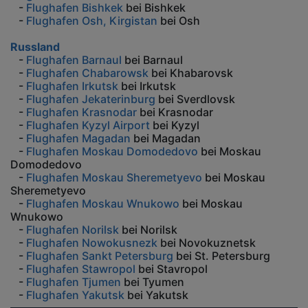
-
Flughafen Bishkek
bei Bishkek
-
Flughafen Osh, Kirgistan
bei Osh
Russland
-
Flughafen Barnaul
bei Barnaul
-
Flughafen Chabarowsk
bei Khabarovsk
-
Flughafen Irkutsk
bei Irkutsk
-
Flughafen Jekaterinburg
bei Sverdlovsk
-
Flughafen Krasnodar
bei Krasnodar
-
Flughafen Kyzyl Airport
bei Kyzyl
-
Flughafen Magadan
bei Magadan
-
Flughafen Moskau Domodedovo
bei Moskau
Domodedovo
-
Flughafen Moskau Sheremetyevo
bei Moskau
Sheremetyevo
-
Flughafen Moskau Wnukowo
bei Moskau
Wnukowo
-
Flughafen Norilsk
bei Norilsk
-
Flughafen Nowokusnezk
bei Novokuznetsk
-
Flughafen Sankt Petersburg
bei St. Petersburg
-
Flughafen Stawropol
bei Stavropol
-
Flughafen Tjumen
bei Tyumen
-
Flughafen Yakutsk
bei Yakutsk