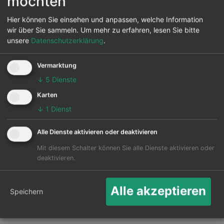
möchten
Reiseziele von Nowosibirsk
Hier können Sie einsehen und anpassen, welche Information
wir über Sie sammeln.
Um mehr zu erfahren, lesen Sie bitte
Vom Flughafen Nowosibirsk können 26 andere
unsere
Datenschutzerklärung
.
Flughäfen in diversen Ländern werden auch
angeflogen. Hauptziel ist der Krasnodar in Krasnodar.
Vermarktung
Die Karte zeigt die 25 häufigsten Flugziele ab
↓
5
Dienste
Nowosibirsk:
Karten
↓
1
Dienst
Alle Dienste aktivieren oder deaktivieren
Mit diesem Schalter können Sie alle Dienste aktivieren oder
deaktivieren.
Alle akzeptieren
Speichern